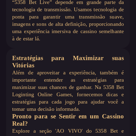
“5358 Bet Live” depende em grande parte da
tecnologia de transmissão. Usamos tecnologia de
ponta para garantir uma transmissão suave,
imagens e sons de alta definição, proporcionando
uma experiência imersiva de cassino semelhante
à de estar lá.
Estratégias para Maximizar suas
Vitórias
Além de aproveitar a experiência, também é
importante entender as estratégias para
maximizar suas chances de ganhar. Na 5358 Bet
Loginting Online Games, fornecemos dicas e
estratégias para cada jogo para ajudar você a
tomar uma decisão informada.
Pronto para se Sentir em um Cassino
Real?
Explore a seção 'AO VIVO' do 5358 Bet e